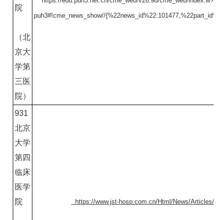
https://edu.puh3.net.cn/cme_web/v26.98/cme_web/index.w?
院
puh3#!cme_news_show//{%22news_id%22:101477,%22part_id%2
（北
京大
学第
三医
院）
931
北京
大学
第四
临床
医学
院
https://www.jst-hosp.com.cn/Html/News/Articles/4