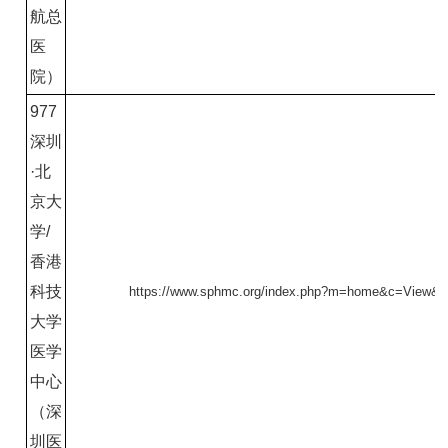
航总
医
院）
977
深圳
·北
京大
学/
香港
科技
https://www.sphmc.org/index.php?m=home&c=View&a
大学
医学
中心
（深
圳医