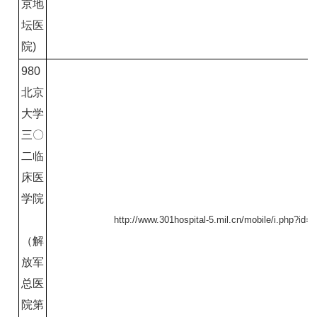
京地
坛医
院)
980
北京
大学
三〇
二临
床医
学院
http://www.301hospital-5.mil.cn/mobile/i.php?id=
（解
放军
总医
院第