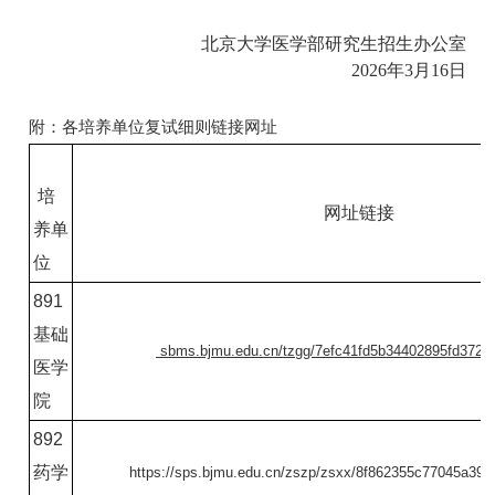
北京大学医学部研究生招生办公室
2026
年3月16
日
附：各培养单位
复
试细则链接网址
培
网址链接
养单
位
891
基础
sbms.bjmu.edu.cn/tzgg/7efc41fd5b34402895fd372b
医学
院
892
药学
https://sps.bjmu.edu.cn/zszp/zsxx/8f862355c77045a39