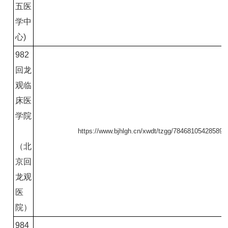
五医
学中
心)
982
回龙
观临
床医
学院
https://www.bjhlgh.cn/xwdt/tzgg/784681054285893
（北
京回
龙观
医
院）
984