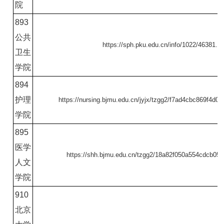
院
893
公共
https://sph.pku.edu.cn/info/1022/46381.h
卫生
学院
894
护理
https://nursing.bjmu.edu.cn/jyjx/tzgg2/f7ad4cbc869f4d0
学院
895
医学
https://shh.bjmu.edu.cn/tzgg2/18a82f050a554cdcb05
人文
学院
910
北京